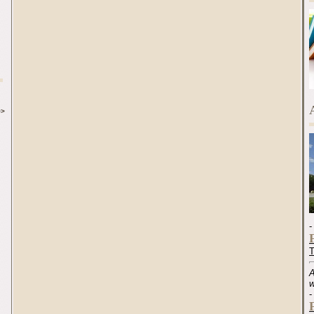
>>
-
A
w
-