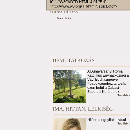
IC "-//W3C//DTD HTML 4.01//EN"
"http://www.w3.org/TR/html4/strict.dtd">
Index of /rss
Tovább >>
BEMUTATKOZÁS
A Dunavarsányi Római
Katolikus Egyházközség a
Váci Egyházmegye
Püspökségéhez tartozik,
ezen belül a Dabasi
Esperesi Kerülethez.
Tovább 
IMA, HITTAN, LELKISÉG
Hitünk megnyilatkozásai…
Tovább 