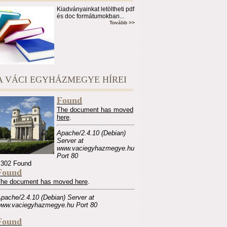
Kiadványainkat letöltheti pdf
és doc formátumokban...
Tovább >>
A VÁCI EGYHÁZMEGYE HÍREI
Found
The document has moved
here
.
Apache/2.4.10 (Debian)
Server at
www.vaciegyhazmegye.hu
Port 80
 302 Found
Found
The document has moved
here
.
pache/2.4.10 (Debian) Server at
ww.vaciegyhazmegye.hu Port 80
Found