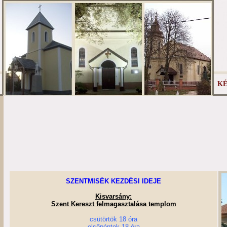
KÉ
SZENTMISÉK KEZDÉSI IDEJE
Kisvarsány:
Szent Kereszt felmagasztalása templom
csütörtök 18 óra
elsőpéntek 18 óra