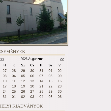
ESEMÉNYEK
<<
2026 Augusztus
>>
H
K
Sz
Cs
P
Sz
V
27
28
29
30
31
01
02
03
04
05
06
07
08
09
10
11
12
13
14
15
16
17
18
19
20
21
22
23
24
25
26
27
28
29
30
31
01
02
03
04
05
06
HELYI KIADVÁNYOK