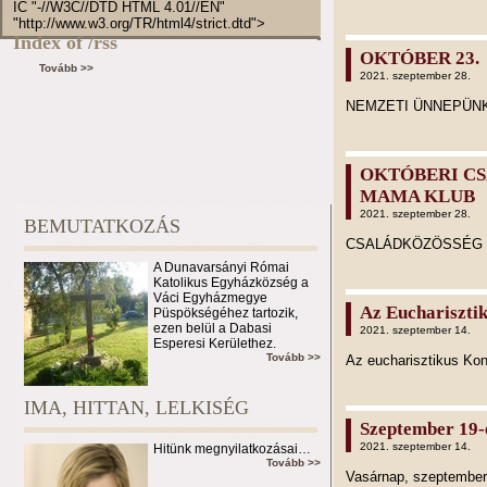
IC "-//W3C//DTD HTML 4.01//EN"
"http://www.w3.org/TR/html4/strict.dtd">
Index of /rss
OKTÓBER 23.
Tovább >>
2021. szeptember 28.
NEMZETI ÜNNEPÜNK
OKTÓBERI CS
MAMA KLUB
2021. szeptember 28.
BEMUTATKOZÁS
CSALÁDKÖZÖSSÉG 
A Dunavarsányi Római
Katolikus Egyházközség a
Váci Egyházmegye
Az Euchariszti
Püspökségéhez tartozik,
ezen belül a Dabasi
2021. szeptember 14.
Esperesi Kerülethez.
Tovább >>
Az eucharisztikus Kon
IMA, HITTAN, LELKISÉG
Szeptember 19-
2021. szeptember 14.
Hitünk megnyilatkozásai…
Tovább >>
Vasárnap, szeptember